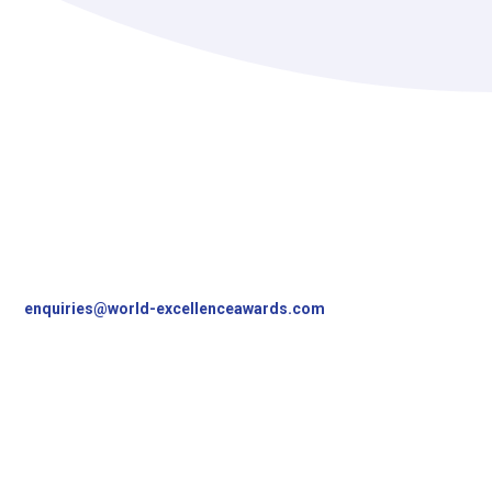
Contact Us
World Excellence Awards Ltd
11a High Street
Tunbridge Wells
Kent, TN1 1UL
UK
T
+44 (0)1892 538690
enquiries@world-excellenceawards.com
Follow Us